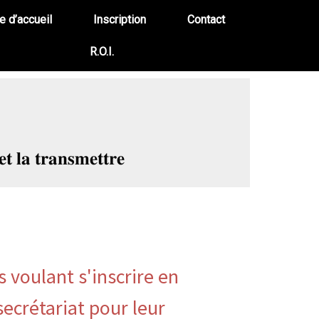
 d’accueil
Inscription
Contact
R.O.I.
𝐭 𝐥𝐚 𝐭𝐫𝐚𝐧𝐬𝐦𝐞𝐭𝐭𝐫𝐞
 voulant s'inscrire en
secrétariat pour leur