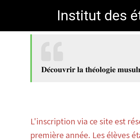
Institut des 
𝐃𝐞́𝐜𝐨𝐮𝐯𝐫𝐢𝐫 𝐥𝐚 𝐭𝐡𝐞́𝐨𝐥𝐨𝐠𝐢𝐞 𝐦𝐮𝐬𝐮
L'inscription via ce site est 
première année. Les élèves éta