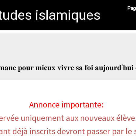
Page
études islamiques
𝐦𝐚𝐧𝐞 𝐩𝐨𝐮𝐫 𝐦𝐢𝐞𝐮𝐱 𝐯𝐢𝐯𝐫𝐞 𝐬𝐚 𝐟𝐨𝐢 𝐚𝐮𝐣𝐨𝐮𝐫𝐝'𝐡𝐮𝐢 
Annonce importante:
réservée uniquement aux nouveaux élèves
nt déjà inscrits devront passer par le 